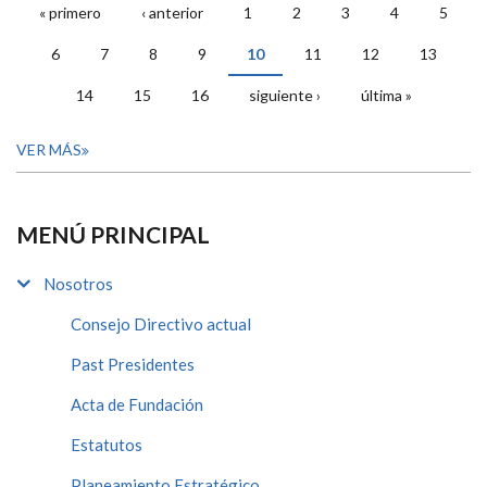
« primero
‹ anterior
1
2
3
4
5
PÁGINAS
6
7
8
9
10
11
12
13
14
15
16
siguiente ›
última »
VER MÁS
MENÚ PRINCIPAL
Nosotros
Consejo Directivo actual
Past Presidentes
Acta de Fundación
Estatutos
Planeamiento Estratégico