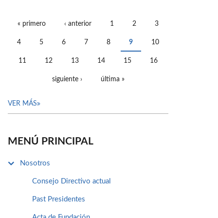
« primero
‹ anterior
1
2
3
PÁGINAS
4
5
6
7
8
9
10
11
12
13
14
15
16
siguiente ›
última »
VER MÁS
MENÚ PRINCIPAL
Nosotros
Consejo Directivo actual
Past Presidentes
Acta de Fundación