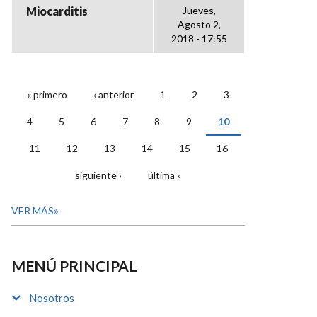
Miocarditis
Jueves,
Agosto 2,
2018 - 17:55
« primero
‹ anterior
1
2
3
PÁGINAS
4
5
6
7
8
9
10
11
12
13
14
15
16
siguiente ›
última »
VER MÁS
MENÚ PRINCIPAL
Nosotros