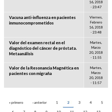
16, 2018
- 23:47
Vacuna anti-influenza en pacientes
Viernes,
Febrero
inmunocomprometidos
16, 2018
- 23:48
Valor del examen rectal en el
Martes,
Marzo
diagnóstico del cáncer de próstata.
20, 2018
Metaanálisis
- 11:55
Valor de la Resonancia Magnética en
Martes,
Marzo
pacientes con migraña
20, 2018
- 11:57
« primero
‹ anterior
1
2
3
4
5
PÁGINAS
6
7
8
9
10
11
12
13