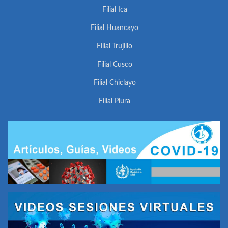
Filial Ica
Filial Huancayo
Filial Trujillo
Filial Cusco
Filial Chiclayo
Filial Piura