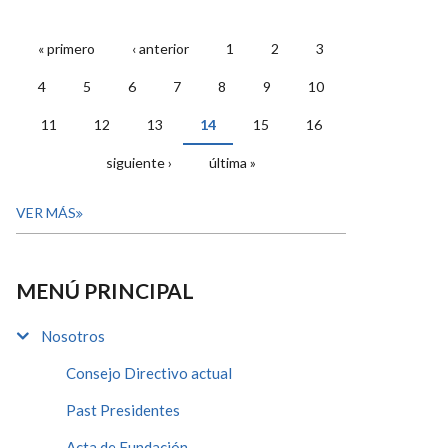
« primero
‹ anterior
1
2
3
PÁGINAS
4
5
6
7
8
9
10
11
12
13
14
15
16
siguiente ›
última »
VER MÁS
MENÚ PRINCIPAL
Nosotros
Consejo Directivo actual
Past Presidentes
Acta de Fundación