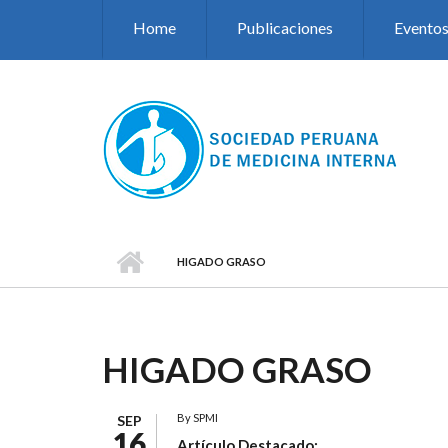
Pasar al contenido principal
Home
Publicaciones
Evento
HIGADO GRASO
HIGADO GRASO
By
SPMI
SEP
16
Artículo Destacado: