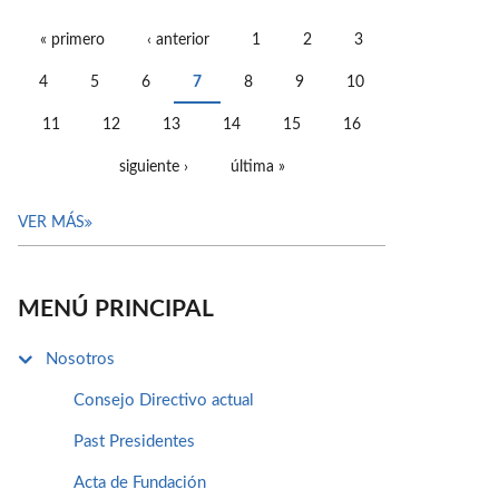
« primero
‹ anterior
1
2
3
PÁGINAS
4
5
6
7
8
9
10
11
12
13
14
15
16
siguiente ›
última »
VER MÁS
MENÚ PRINCIPAL
Nosotros
Consejo Directivo actual
Past Presidentes
Acta de Fundación