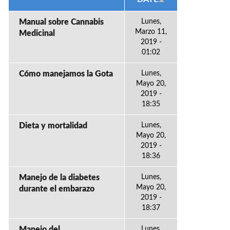
Manual sobre Cannabis
Lunes,
Marzo 11,
Medicinal
2019 -
01:02
Cómo manejamos la Gota
Lunes,
Mayo 20,
2019 -
18:35
Dieta y mortalidad
Lunes,
Mayo 20,
2019 -
18:36
Manejo de la diabetes
Lunes,
Mayo 20,
durante el embarazo
2019 -
18:37
Manejo del
Lunes,