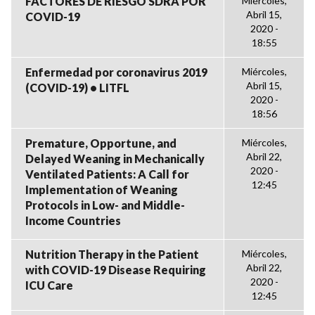
FACTORES DE RIESGO SDRA POR
Miércoles,
Abril 15,
COVID-19
2020 -
18:55
Enfermedad por coronavirus 2019
Miércoles,
Abril 15,
(COVID-19) • LITFL
2020 -
18:56
Premature, Opportune, and
Miércoles,
Abril 22,
Delayed Weaning in Mechanically
2020 -
Ventilated Patients: A Call for
12:45
Implementation of Weaning
Protocols in Low- and Middle-
Income Countries
Nutrition Therapy in the Patient
Miércoles,
Abril 22,
with COVID-19 Disease Requiring
2020 -
ICU Care
12:45