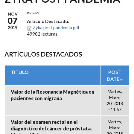
By
SPMI
NOV
07
Artículo Destacado:
2019
Zyka post pandemia.pdf
49982 lecturas
ARTÍCULOS DESTACADOS
TÍTULO
POST
DATE
Valor de la Resonancia Magnética en
Martes,
Marzo
pacientes con migraña
20, 2018
- 11:57
Valor del examen rectal en el
Martes,
Marzo
diagnóstico del cáncer de próstata.
20, 2018