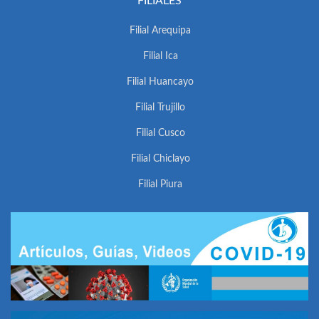
FILIALES
Filial Arequipa
Filial Ica
Filial Huancayo
Filial Trujillo
Filial Cusco
Filial Chiclayo
Filial Piura