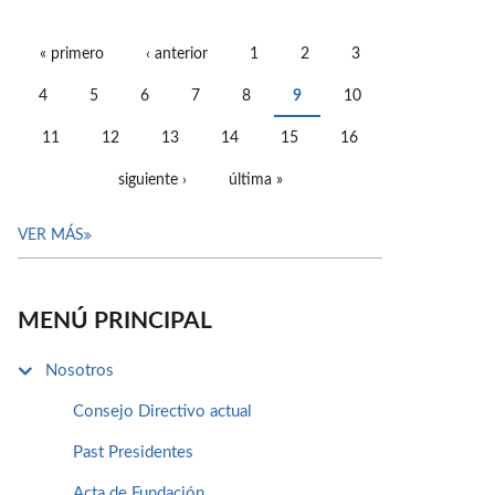
« primero
‹ anterior
1
2
3
PÁGINAS
4
5
6
7
8
9
10
11
12
13
14
15
16
siguiente ›
última »
VER MÁS
MENÚ PRINCIPAL
Nosotros
Consejo Directivo actual
Past Presidentes
Acta de Fundación