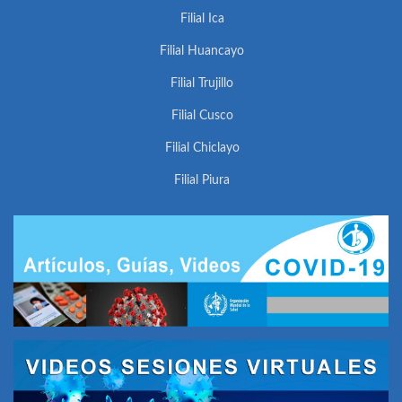
Filial Ica
Filial Huancayo
Filial Trujillo
Filial Cusco
Filial Chiclayo
Filial Piura