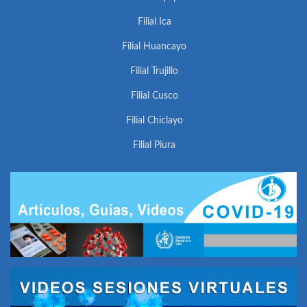
Filial Ica
Filial Huancayo
Filial Trujillo
Filial Cusco
Filial Chiclayo
Filial Piura