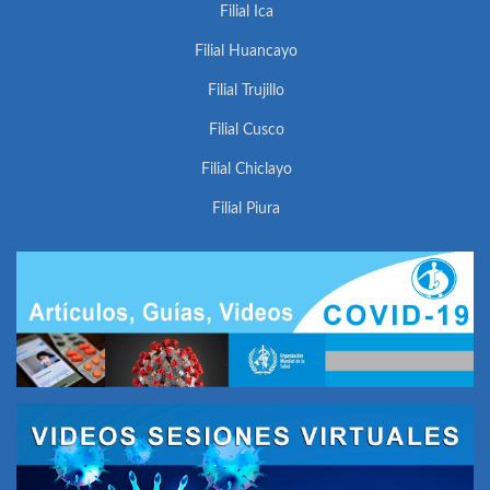
Filial Ica
Filial Huancayo
Filial Trujillo
Filial Cusco
Filial Chiclayo
Filial Piura