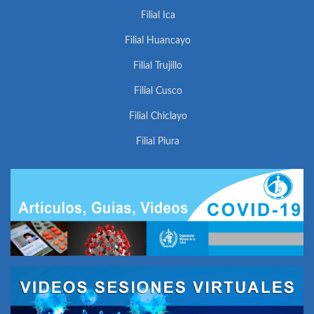
Filial Ica
Filial Huancayo
Filial Trujillo
Filial Cusco
Filial Chiclayo
Filial Piura