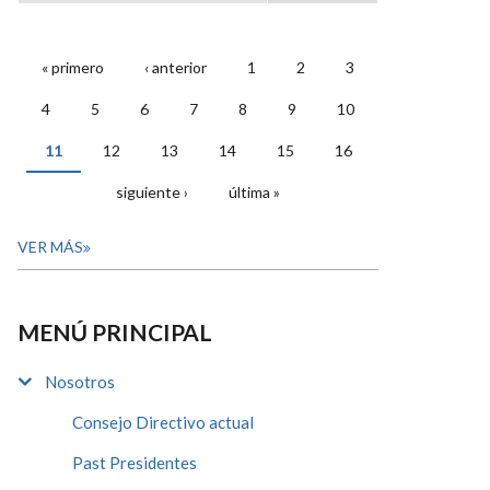
« primero
‹ anterior
1
2
3
PÁGINAS
4
5
6
7
8
9
10
11
12
13
14
15
16
siguiente ›
última »
VER MÁS
MENÚ PRINCIPAL
Nosotros
Consejo Directivo actual
Past Presidentes