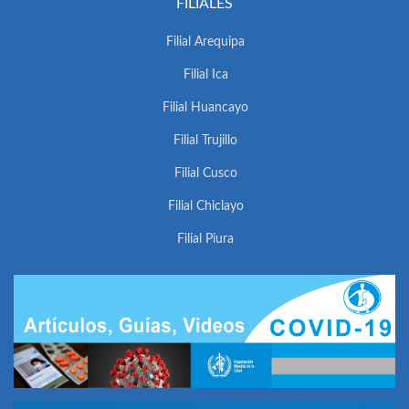
FILIALES
Filial Arequipa
Filial Ica
Filial Huancayo
Filial Trujillo
Filial Cusco
Filial Chiclayo
Filial Piura