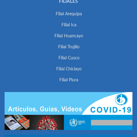
FILIALES
Filial Arequipa
Filial Ica
Filial Huancayo
Filial Trujillo
Filial Cusco
Filial Chiclayo
Filial Piura