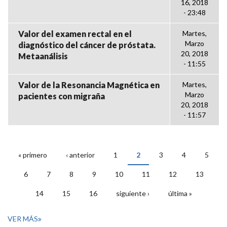
16, 2018
- 23:48
Valor del examen rectal en el
Martes,
Marzo
diagnóstico del cáncer de próstata.
20, 2018
Metaanálisis
- 11:55
Valor de la Resonancia Magnética en
Martes,
Marzo
pacientes con migraña
20, 2018
- 11:57
« primero
‹ anterior
1
2
3
4
5
PÁGINAS
6
7
8
9
10
11
12
13
14
15
16
siguiente ›
última »
VER MÁS