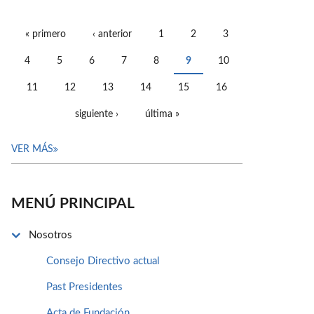
« primero
‹ anterior
1
2
3
PÁGINAS
4
5
6
7
8
9
10
11
12
13
14
15
16
siguiente ›
última »
VER MÁS
MENÚ PRINCIPAL
Nosotros
Consejo Directivo actual
Past Presidentes
Acta de Fundación