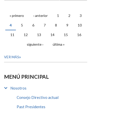
« primero
‹ anterior
1
2
3
PÁGINAS
4
5
6
7
8
9
10
11
12
13
14
15
16
siguiente ›
última »
VER MÁS
MENÚ PRINCIPAL
Nosotros
Consejo Directivo actual
Past Presidentes