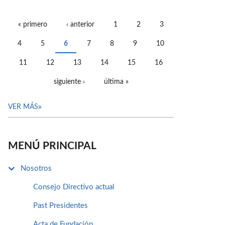
« primero
‹ anterior
1
2
3
PÁGINAS
4
5
6
7
8
9
10
11
12
13
14
15
16
siguiente ›
última »
VER MÁS
MENÚ PRINCIPAL
Nosotros
Consejo Directivo actual
Past Presidentes
Acta de Fundación