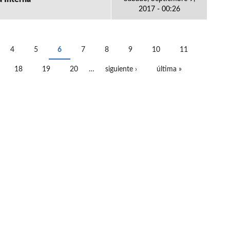
2017 - 00:26
4
5
6
7
8
9
10
11
18
19
20
…
siguiente ›
última »