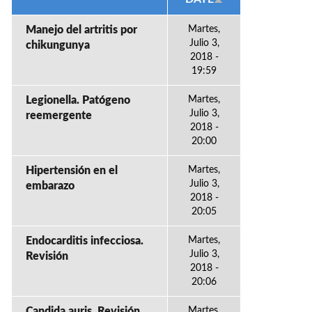
Manejo del artritis por
Martes,
Julio 3,
chikungunya
2018 -
19:59
Legionella. Patógeno
Martes,
Julio 3,
reemergente
2018 -
20:00
Hipertensión en el
Martes,
Julio 3,
embarazo
2018 -
20:05
Endocarditis infecciosa.
Martes,
Julio 3,
Revisión
2018 -
20:06
Candida auris. Revisión
Martes,