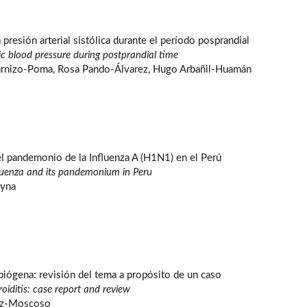
 presión arterial sistólica durante el período posprandial
lic blood pressure during postprandial time
arnizo-Poma, Rosa Pando-Álvarez, Hugo Arbañil-Huamán
l pandemonio de la Influenza A (H1N1) en el Perú
uenza and its pandemonium in Peru
eyna
 piógena: revisión del tema a propósito de un caso
oiditis: case report and review
ez-Moscoso