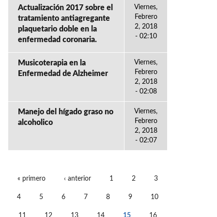
Actualización 2017 sobre el
Viernes,
Febrero
tratamiento antiagregante
2, 2018
plaquetario doble en la
- 02:10
enfermedad coronaria.
Musicoterapia en la
Viernes,
Febrero
Enfermedad de Alzheimer
2, 2018
- 02:08
Manejo del hígado graso no
Viernes,
Febrero
alcoholico
2, 2018
- 02:07
« primero
‹ anterior
1
2
3
PÁGINAS
4
5
6
7
8
9
10
11
12
13
14
15
16