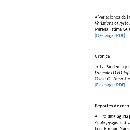
• Variaciones de la
Variations of systo
Mirella Fátima Gu
|Descargar PDF|
Crónica
• La Pandemia y e
Panemic H1N1 infl
Oscar G. Pamo-R
|Descargar PDF|
Reportes de caso
• Tiroiditis aguda
Acute pyogenic thyr
Luis Enrique Nuñ