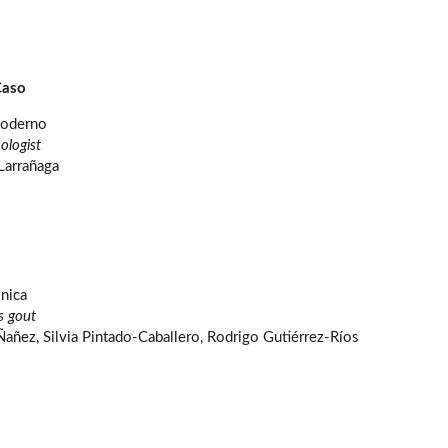
Caso
moderno
logist
Larrañaga
ónica
s gout
Ñañez, Silvia Pintado-Caballero, Rodrigo Gutiérrez-Ríos