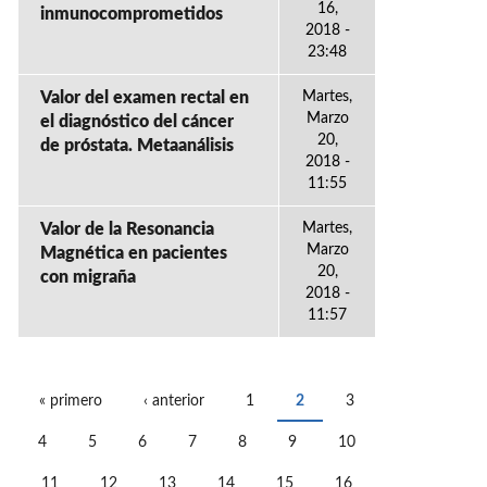
16,
inmunocomprometidos
2018 -
23:48
Valor del examen rectal en
Martes,
Marzo
el diagnóstico del cáncer
20,
de próstata. Metaanálisis
2018 -
11:55
Valor de la Resonancia
Martes,
Marzo
Magnética en pacientes
20,
con migraña
2018 -
11:57
« primero
‹ anterior
1
2
3
PÁGINAS
4
5
6
7
8
9
10
11
12
13
14
15
16