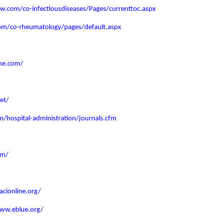
ww.com/co-infectiousdiseases/Pages/currenttoc.aspx
com/co-rheumatology/pages/default.aspx
me.com/
et/
/hospital-administration/journals.cfm
om/
acionline.org/
www.eblue.org/