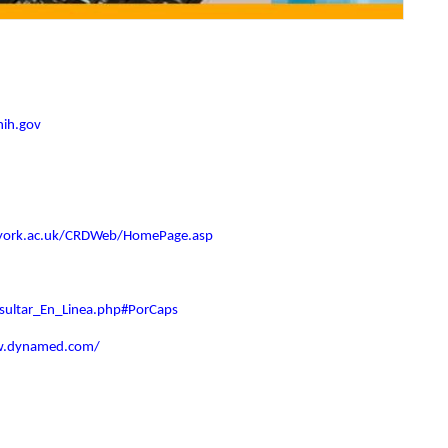
nih.gov
.york.ac.uk/CRDWeb/HomePage.asp
nsultar_En_Linea.php#PorCaps
w.dynamed.com/