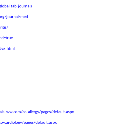
lobal-tab-journals
org/journal/med
itis/
ed=true
dex.html
nals.lww.com/co-allergy/pages/default.aspx
co-cardiology/pages/default.aspx