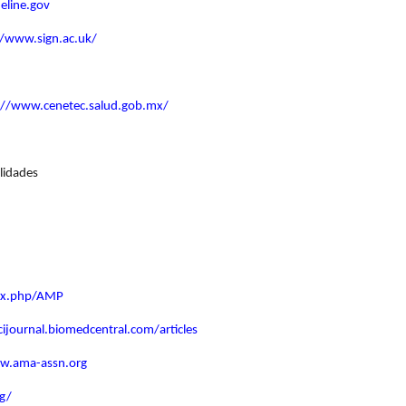
eline.gov
//www.sign.ac.uk/
://www.cenetec.salud.gob.mx/
lidades
ex.php/AMP
cijournal.biomedcentral.com/articles
w.ama-assn.org
g/