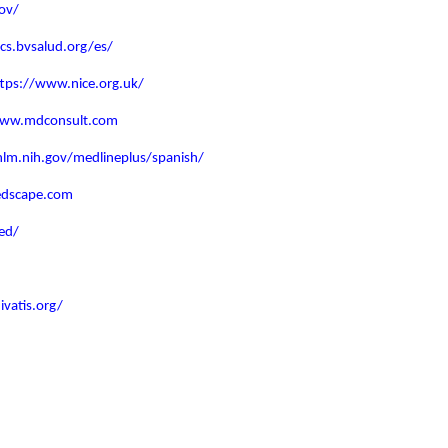
ov/
lacs.bvsalud.org/es/
ttps://www.nice.org.uk/
www.mdconsult.com
lm.nih.gov/medlineplus/spanish/
edscape.com
ed/
vatis.org/