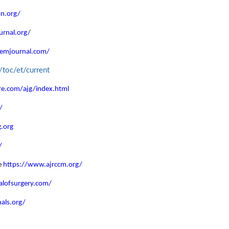
on.org/
urnal.org/
jemjournal.com/
/toc/et/current
e.com/ajg/index.html
/
.org
/
e
https://www.ajrccm.org/
alofsurgery.com/
als.org/