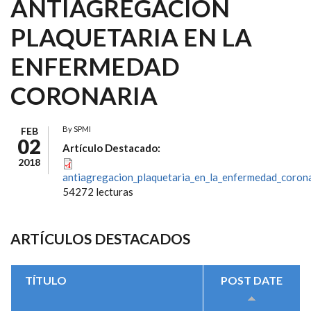
ANTIAGREGACIÓN
PLAQUETARIA EN LA
ENFERMEDAD
CORONARIA
By
SPMI
FEB
02
Artículo Destacado:
2018
antiagregacion_plaquetaria_en_la_enfermedad_corona
54272 lecturas
ARTÍCULOS DESTACADOS
TÍTULO
POST DATE