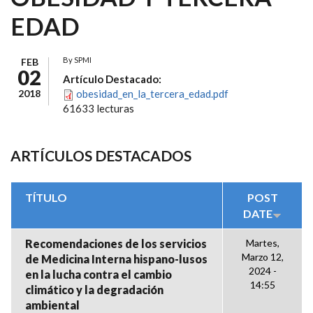
EDAD
By
SPMI
FEB
02
Artículo Destacado:
2018
obesidad_en_la_tercera_edad.pdf
61633 lecturas
ARTÍCULOS DESTACADOS
TÍTULO
POST
DATE
Recomendaciones de los servicios
Martes,
Marzo 12,
de Medicina Interna hispano-lusos
2024 -
en la lucha contra el cambio
14:55
climático y la degradación
ambiental