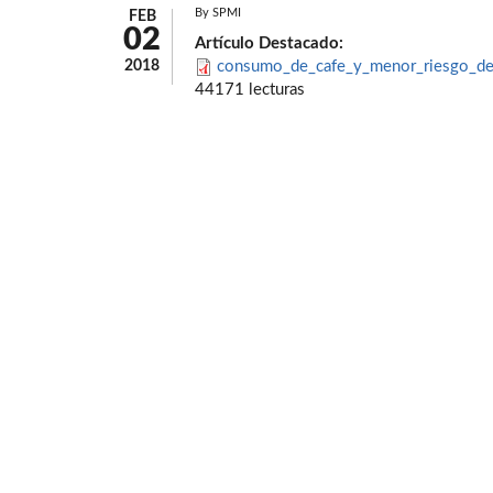
By
SPMI
FEB
02
Artículo Destacado:
2018
consumo_de_cafe_y_menor_riesgo_de_
44171 lecturas