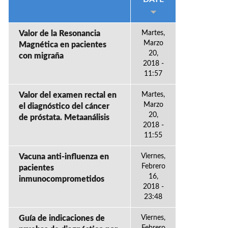
Valor de la Resonancia
Martes,
Marzo
Magnética en pacientes
20,
con migraña
2018 -
11:57
Valor del examen rectal en
Martes,
Marzo
el diagnóstico del cáncer
20,
de próstata. Metaanálisis
2018 -
11:55
Vacuna anti-influenza en
Viernes,
Febrero
pacientes
16,
inmunocomprometidos
2018 -
23:48
Guía de indicaciones de
Viernes,