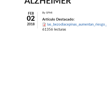
ALZHEIMER
By
SPMI
FEB
02
Artículo Destacado:
2018
las_bezodiacepinas_aumentan_riesgo
61356 lecturas