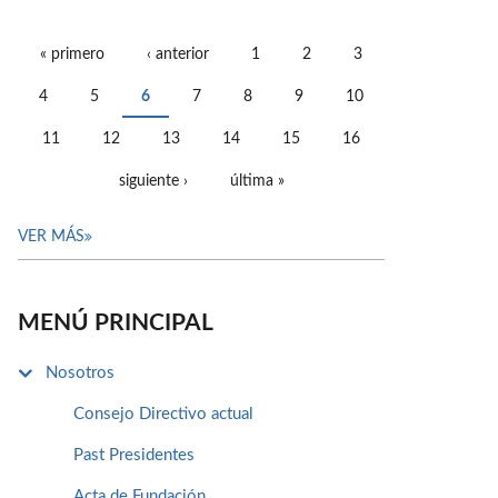
« primero
‹ anterior
1
2
3
PÁGINAS
4
5
6
7
8
9
10
11
12
13
14
15
16
siguiente ›
última »
VER MÁS
MENÚ PRINCIPAL
Nosotros
Consejo Directivo actual
Past Presidentes
Acta de Fundación