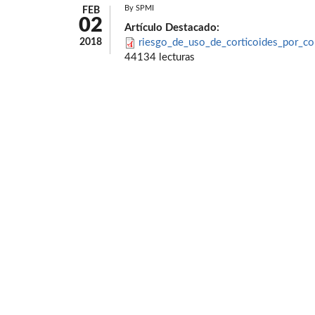
By
SPMI
FEB
02
Artículo Destacado:
2018
riesgo_de_uso_de_corticoides_por_co
44134 lecturas