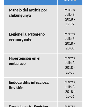
Manejo del artritis por
Martes,
Julio 3,
chikungunya
2018 -
19:59
Legionella. Patógeno
Martes,
Julio 3,
reemergente
2018 -
20:00
Hipertensión en el
Martes,
Julio 3,
embarazo
2018 -
20:05
Endocarditis infecciosa.
Martes,
Julio 3,
Revisión
2018 -
20:06
Candida auris. Revisión
Martes,