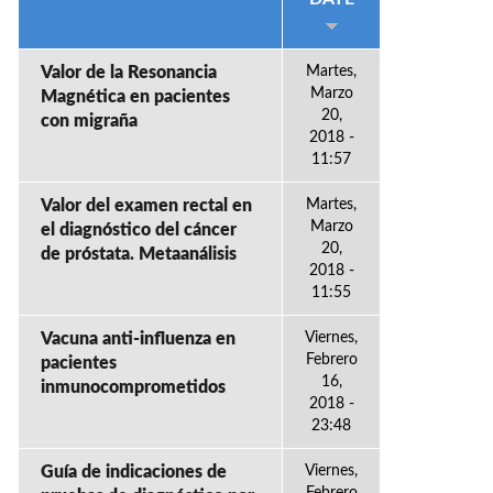
Valor de la Resonancia
Martes,
Marzo
Magnética en pacientes
20,
con migraña
2018 -
11:57
Valor del examen rectal en
Martes,
Marzo
el diagnóstico del cáncer
20,
de próstata. Metaanálisis
2018 -
11:55
Vacuna anti-influenza en
Viernes,
Febrero
pacientes
16,
inmunocomprometidos
2018 -
23:48
Guía de indicaciones de
Viernes,