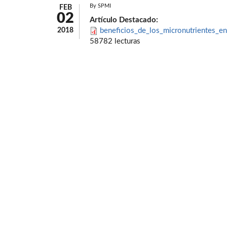
By
SPMI
FEB
02
Artículo Destacado:
2018
beneficios_de_los_micronutrientes_en
58782 lecturas