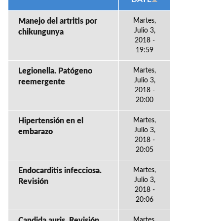
Manejo del artritis por
Martes,
Julio 3,
chikungunya
2018 -
19:59
Legionella. Patógeno
Martes,
Julio 3,
reemergente
2018 -
20:00
Hipertensión en el
Martes,
Julio 3,
embarazo
2018 -
20:05
Endocarditis infecciosa.
Martes,
Julio 3,
Revisión
2018 -
20:06
Candida auris. Revisión
Martes,