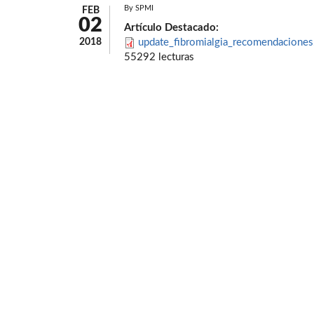
By
SPMI
FEB
02
Artículo Destacado:
2018
update_fibromialgia_recomendaciones
55292 lecturas