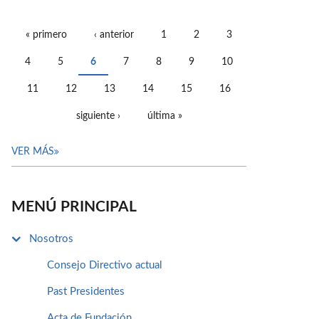
« primero
‹ anterior
1
2
3
PÁGINAS
4
5
6
7
8
9
10
11
12
13
14
15
16
siguiente ›
última »
VER MÁS
MENÚ PRINCIPAL
Nosotros
Consejo Directivo actual
Past Presidentes
Acta de Fundación