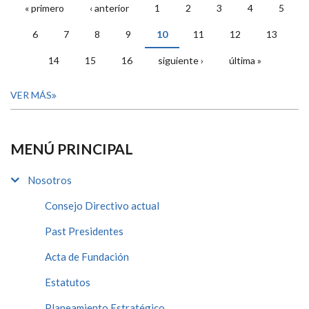
« primero
‹ anterior
1
2
3
4
5
PÁGINAS
6
7
8
9
10
11
12
13
14
15
16
siguiente ›
última »
VER MÁS
MENÚ PRINCIPAL
Nosotros
Consejo Directivo actual
Past Presidentes
Acta de Fundación
Estatutos
Planeamiento Estratégico