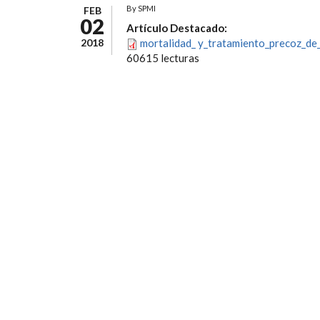
By
SPMI
FEB
02
Artículo Destacado:
2018
mortalidad_ y_tratamiento_precoz_de_
60615 lecturas