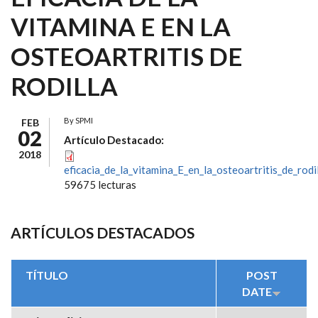
VITAMINA E EN LA
OSTEOARTRITIS DE
RODILLA
By
SPMI
FEB
02
Artículo Destacado:
2018
eficacia_de_la_vitamina_E_en_la_osteoartritis_de_rodil
59675 lecturas
ARTÍCULOS DESTACADOS
TÍTULO
POST
DATE