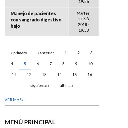
19:56
Manejo de pacientes
Martes,
Julio 3,
con sangrado digestivo
2018 -
bajo
19:58
« primero
‹ anterior
1
2
3
PÁGINAS
4
5
6
7
8
9
10
11
12
13
14
15
16
siguiente ›
última »
VER MÁS
MENÚ PRINCIPAL