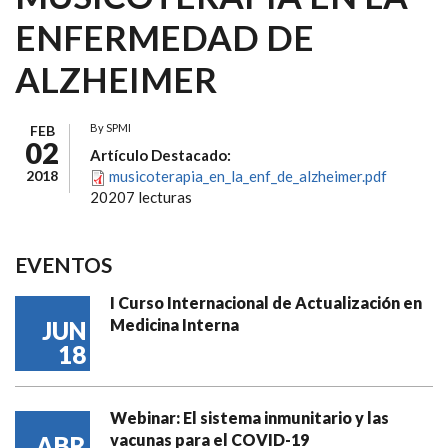
ENFERMEDAD DE
ALZHEIMER
By
SPMI
FEB
02
Artículo Destacado:
2018
musicoterapia_en_la_enf_de_alzheimer.pdf
20207 lecturas
EVENTOS
I Curso Internacional de Actualización en
Medicina Interna
JUN
18
Webinar: El sistema inmunitario y las
vacunas para el COVID-19
ABR