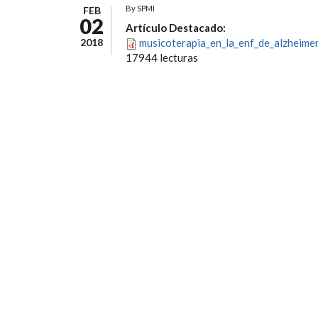
By
SPMI
FEB
02
Artículo Destacado:
2018
musicoterapia_en_la_enf_de_alzheimer
17944 lecturas