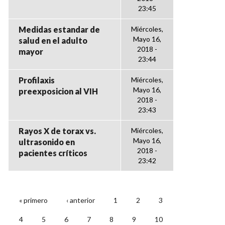
23:45
Medidas estandar de
Miércoles,
Mayo 16,
salud en el adulto
2018 -
mayor
23:44
Profilaxis
Miércoles,
Mayo 16,
preexposicion al VIH
2018 -
23:43
Rayos X de torax vs.
Miércoles,
Mayo 16,
ultrasonido en
2018 -
pacientes críticos
23:42
« primero
‹ anterior
1
2
3
PÁGINAS
4
5
6
7
8
9
10