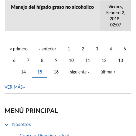
Manejo del hígado graso no alcoholico
Viernes,
Febrero 2,
2018 -
02:07
« primero
‹ anterior
1
2
3
4
5
PÁGINAS
6
7
8
9
10
11
12
13
14
15
16
siguiente ›
última »
VER MÁS
MENÚ PRINCIPAL
Nosotros
Consejo Directivo actual