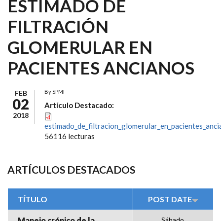
ESTIMADO DE
FILTRACIÓN
GLOMERULAR EN
PACIENTES ANCIANOS
By
SPMI
FEB
02
Artículo Destacado:
2018
estimado_de_filtracion_glomerular_en_pacientes_anci
56116 lecturas
ARTÍCULOS DESTACADOS
TÍTULO
POST DATE
Manejo crónico de la
Sábado,