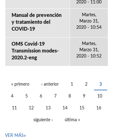
2020 - 11:00
Manual de prevención
Martes,
Marzo 31,
y tratamiento del
2020 - 10:54
COVID-19
OMS Covid-19
Martes,
Marzo 31,
Transmission modes-
2020 - 10:52
2020.2-eng
« primero
‹ anterior
1
2
3
PÁGINAS
4
5
6
7
8
9
10
11
12
13
14
15
16
siguiente ›
última »
VER MÁS