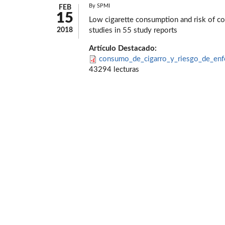
By
SPMI
FEB
15
Low cigarette consumption and risk of co
2018
studies in 55 study reports
Artículo Destacado:
consumo_de_cigarro_y_riesgo_de_enf
43294 lecturas