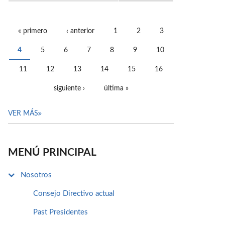
« primero
‹ anterior
1
2
3
PÁGINAS
4
5
6
7
8
9
10
11
12
13
14
15
16
siguiente ›
última »
VER MÁS
MENÚ PRINCIPAL
Nosotros
Consejo Directivo actual
Past Presidentes