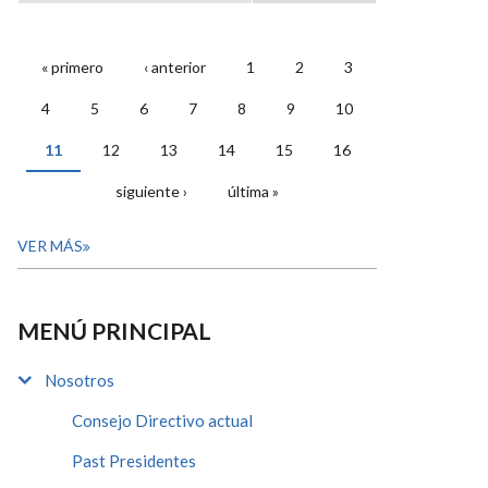
« primero
‹ anterior
1
2
3
PÁGINAS
4
5
6
7
8
9
10
11
12
13
14
15
16
siguiente ›
última »
VER MÁS
MENÚ PRINCIPAL
Nosotros
Consejo Directivo actual
Past Presidentes