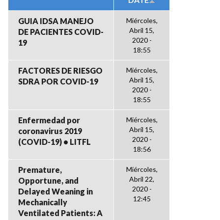
GUIA IDSA MANEJO
Miércoles,
Abril 15,
DE PACIENTES COVID-
2020 -
19
18:55
FACTORES DE RIESGO
Miércoles,
Abril 15,
SDRA POR COVID-19
2020 -
18:55
Enfermedad por
Miércoles,
Abril 15,
coronavirus 2019
2020 -
(COVID-19) • LITFL
18:56
Premature,
Miércoles,
Abril 22,
Opportune, and
2020 -
Delayed Weaning in
12:45
Mechanically
Ventilated Patients: A