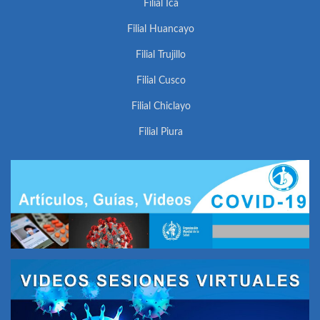
Filial Ica
Filial Huancayo
Filial Trujillo
Filial Cusco
Filial Chiclayo
Filial Piura