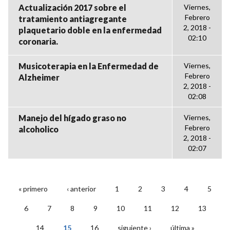
Actualización 2017 sobre el
Viernes,
Febrero
tratamiento antiagregante
2, 2018 -
plaquetario doble en la enfermedad
02:10
coronaria.
Musicoterapia en la Enfermedad de
Viernes,
Febrero
Alzheimer
2, 2018 -
02:08
Manejo del hígado graso no
Viernes,
Febrero
alcoholico
2, 2018 -
02:07
« primero
‹ anterior
1
2
3
4
5
PÁGINAS
6
7
8
9
10
11
12
13
14
15
16
siguiente ›
última »