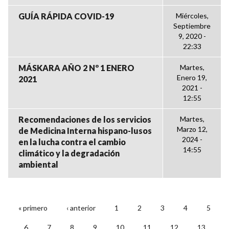
GUÍA RÁPIDA COVID-19
Miércoles,
Septiembre
9, 2020 -
22:33
MÁSKARA AÑO 2 Nº 1 ENERO
Martes,
Enero 19,
2021
2021 -
12:55
Recomendaciones de los servicios
Martes,
Marzo 12,
de Medicina Interna hispano-lusos
2024 -
en la lucha contra el cambio
14:55
climático y la degradación
ambiental
« primero
‹ anterior
1
2
3
4
5
PÁGINAS
6
7
8
9
10
11
12
13