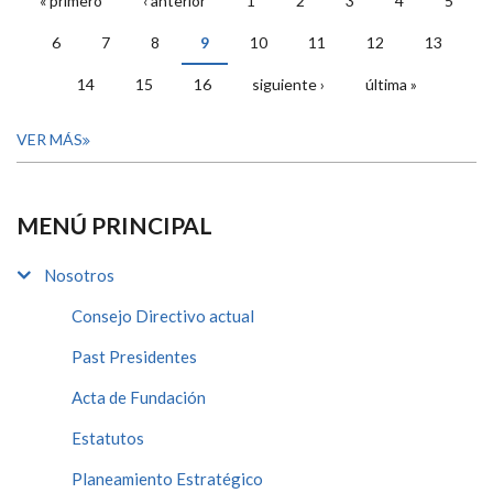
« primero
‹ anterior
1
2
3
4
5
PÁGINAS
6
7
8
9
10
11
12
13
14
15
16
siguiente ›
última »
VER MÁS
MENÚ PRINCIPAL
Nosotros
Consejo Directivo actual
Past Presidentes
Acta de Fundación
Estatutos
Planeamiento Estratégico