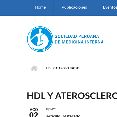
Pasar al contenido principal
Home
Publicaciones
Evento
HDL Y ATEROSCLEROSIS
HDL Y ATEROSCLERO
By
SPMI
AGO
02
Artículo Destacado: