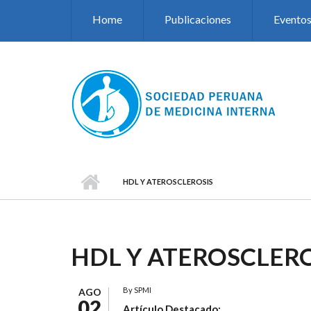
Pasar al contenido principal
Home
Publicaciones
Evento
HDL Y ATEROSCLEROSIS
HDL Y ATEROSCLERO
By
SPMI
AGO
02
Artículo Destacado: