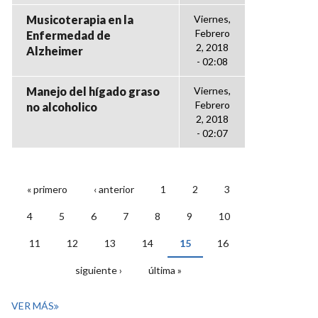
Musicoterapia en la
Viernes,
Febrero
Enfermedad de
2, 2018
Alzheimer
- 02:08
Manejo del hígado graso
Viernes,
Febrero
no alcoholico
2, 2018
- 02:07
« primero
‹ anterior
1
2
3
PÁGINAS
4
5
6
7
8
9
10
11
12
13
14
15
16
siguiente ›
última »
VER MÁS